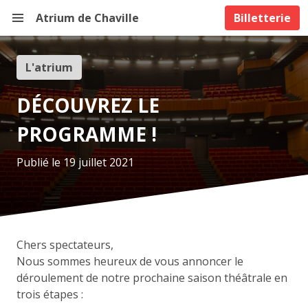
Atrium de Chaville
Billetterie
L'atrium
DÉCOUVREZ LE
PROGRAMME !
Publié le 19 juillet 2021
Chers spectateurs,
Nous sommes heureux de vous annoncer le
déroulement de notre prochaine saison théâtrale en
trois étapes :