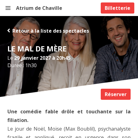
Atrium de Chaville
Billetterie
Retour à la liste des spectacles
LE MAL DE MÈRE
Le
29 janvier 2027 à 20h45
Durée : 1h30
Réserver
Une comédie fable drôle et touchante sur la
filiation.
Le jour de Noël, Moïse (Max Boublil), psychanalyste
fragile et appliqué, reçoit en urgence dans son