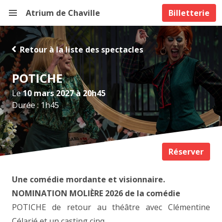
Atrium de Chaville
Billetterie
Retour à la liste des spectacles
POTICHE
Le
10 mars 2027 à 20h45
Durée : 1h45
Réserver
Une comédie mordante et visionnaire.
NOMINATION MOLIÈRE 2026 de la comédie
POTICHE de retour au théâtre avec Clémentine
Célarié et un casting cinq