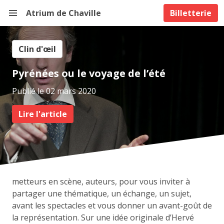
Atrium de Chaville
Billetterie
Clin d'œil
Pyrénées ou le voyage de l’été
Publié le 02 mars 2020
Lire l'article
Une série d’interviews, des vidéos avec les artistes,
metteurs en scène, auteurs, pour vous inviter à
partager une thématique, un échange, un sujet,
avant les spectacles et vous donner un avant-goût de
la représentation. Sur une idée originale d’Hervé