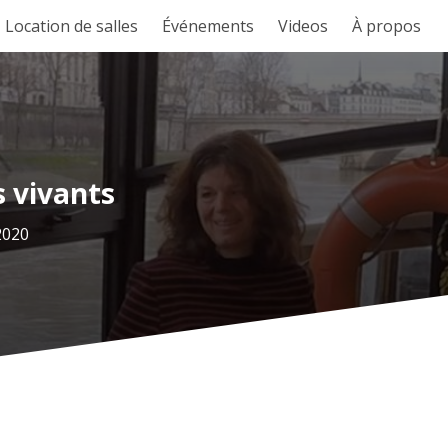
Location de salles
Événements
Videos
À propos
s vivants
 2020