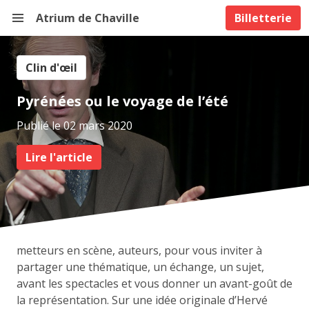
Atrium de Chaville
Billetterie
Clin d'œil
Pyrénées ou le voyage de l’été
Publié le 02 mars 2020
Lire l'article
Une série d’interviews, des vidéos avec les artistes,
metteurs en scène, auteurs, pour vous inviter à
partager une thématique, un échange, un sujet,
avant les spectacles et vous donner un avant-goût de
la représentation. Sur une idée originale d’Hervé